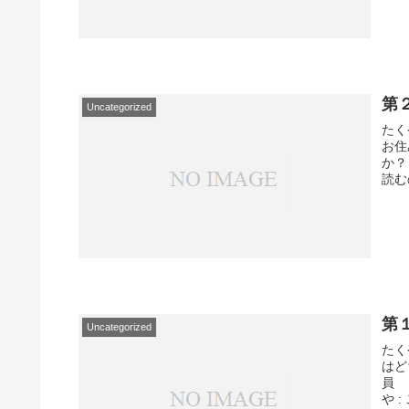
第２
Uncategorized
たく
お住
か
読む
第
Uncategorized
たく
はど
員 
や : 