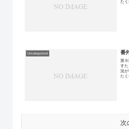
番
Uncategorized
第９回
すた
況が
たくや
次