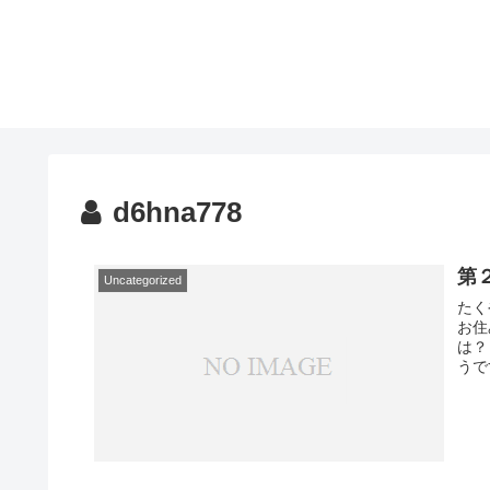
d6hna778
第
Uncategorized
たく
お住
は？
うです